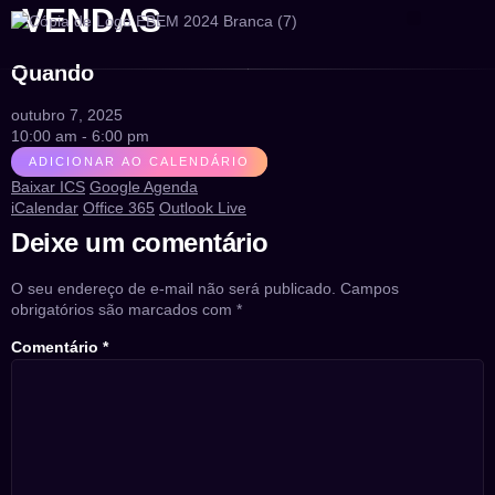
VENDAS
GESTÃO LUCR
CONEXÃO EBEM
Quando
outubro 7, 2025
10:00 am - 6:00 pm
ADICIONAR AO CALENDÁRIO
Baixar ICS
Google Agenda
iCalendar
Office 365
Outlook Live
Deixe um comentário
O seu endereço de e-mail não será publicado.
Campos
obrigatórios são marcados com
*
Comentário
*